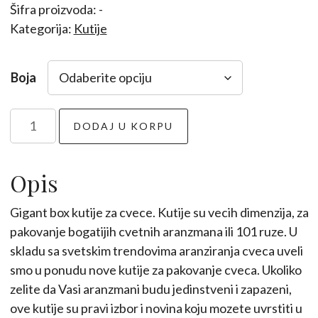
Šifra proizvoda:
-
Kategorija:
Kutije
Boja
Gigant
DODAJ U KORPU
XXL
Box
količina
Opis
Gigant box kutije za cvece. Kutije su vecih dimenzija, za
pakovanje bogatijih cvetnih aranzmana ili 101 ruze. U
skladu sa svetskim trendovima aranziranja cveca uveli
smo u ponudu nove kutije za pakovanje cveca. Ukoliko
zelite da Vasi aranzmani budu jedinstveni i zapazeni,
ove kutije su pravi izbor i novina koju mozete uvrstiti u