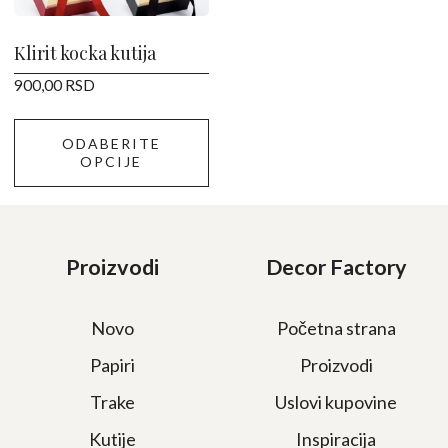
biti
izabrane
Klirit kocka kutija
na
900,00
RSD
stranici
proizvoda.
ODABERITE
OPCIJE
Proizvodi
Decor Factory
Novo
Početna strana
Papiri
Proizvodi
Trake
Uslovi kupovine
Kutije
Inspiracija