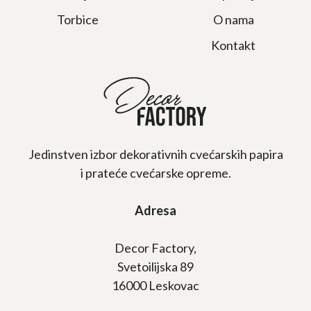
Torbice
O nama
Kontakt
Jedinstven izbor dekorativnih cvećarskih papira
i prateće cvećarske opreme.
Adresa
Decor Factory,
Svetoilijska 89
16000 Leskovac