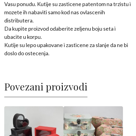
Vasu ponudu. Kutije su zasticene patentom na trzistu i
mozete ih nabaviti samo kod nas ovlascenih
distributera.
Da kupite proizvod odaberite zeljenu boju seta i
ubacite u korpu.
Kutije su lepo upakovane i zasticene za slanje da ne bi
doslo do ostecenja.
Povezani proizvodi
Ovaj
Ovaj
proizvod
proizvod
ima
ima
više
više