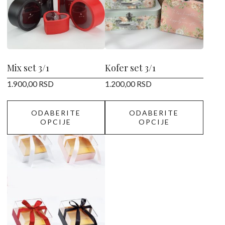
varijanti.
varijanti.
Opcije
Opcije
mogu
mogu
biti
biti
izabrane
izabrane
Mix set 3/1
Kofer set 3/1
na
na
1.900,00
RSD
1.200,00
RSD
stranici
stranici
proizvoda.
proizvoda.
ODABERITE
ODABERITE
OPCIJE
OPCIJE
Ovaj
proizvod
ima
više
varijanti.
Opcije
mogu