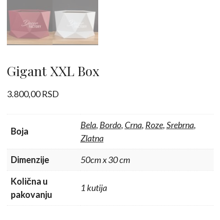
Gigant XXL Box
3.800,00
RSD
Bela
,
Bordo
,
Crna
,
Roze
,
Srebrna
,
Boja
Zlatna
Dimenzije
50cm x 30 cm
Količna u
1 kutija
pakovanju