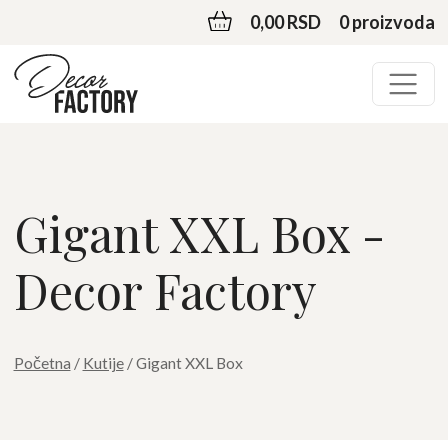
0,00 RSD
0 proizvoda
Gigant XXL Box -
Decor Factory
Početna
/
Kutije
/ Gigant XXL Box