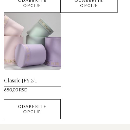
ODABERITE
ODABERITE
OPCIJE
OPCIJE
Ovaj
proizvod
ima
više
varijanti.
Opcije
mogu
biti
izabrane
Classic JFY 2/1
na
650,00
RSD
stranici
proizvoda.
ODABERITE
OPCIJE