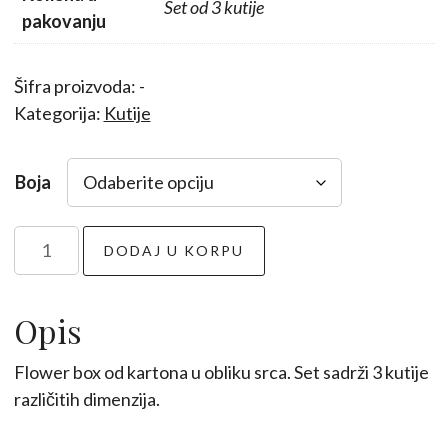
Set od 3 kutije
pakovanju
Šifra proizvoda:
-
Kategorija:
Kutije
Boja
Srce
DODAJ U KORPU
flower
set
3/1
Opis
količina
Flower box od kartona u obliku srca. Set sadrži 3 kutije
različitih dimenzija.