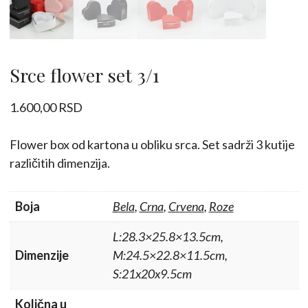
Srce flower set 3/1
1.600,00
RSD
Flower box od kartona u obliku srca. Set sadrži 3 kutije
različitih dimenzija.
Boja
Bela
,
Crna
,
Crvena
,
Roze
L:28.3×25.8×13.5cm,
Dimenzije
M:24.5×22.8×11.5cm,
S:21x20x9.5cm
Količna u