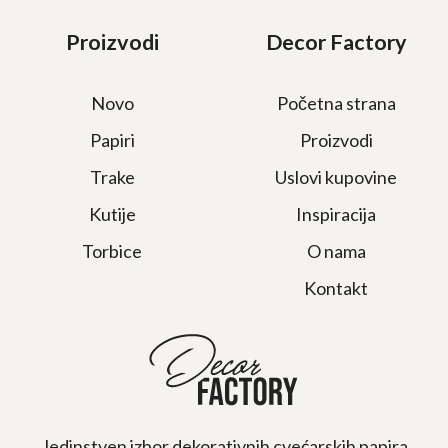
Proizvodi
Decor Factory
Novo
Početna strana
Papiri
Proizvodi
Trake
Uslovi kupovine
Kutije
Inspiracija
Torbice
O nama
Kontakt
Jedinstven izbor dekorativnih cvećarskih papira