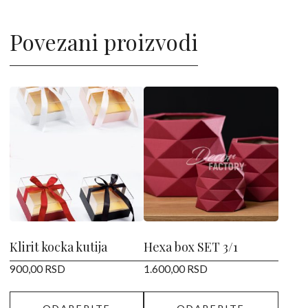
Povezani proizvodi
Ovaj
Ovaj
proizvod
proizvod
ima
ima
više
više
varijanti.
varijanti.
Opcije
Opcije
mogu
mogu
biti
biti
izabrane
izabrane
Klirit kocka kutija
Hexa box SET 3/1
na
na
900,00
RSD
1.600,00
RSD
stranici
stranici
proizvoda.
proizvoda.