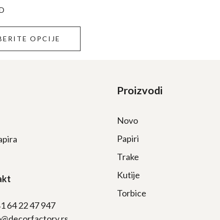
D
ERITE OPCIJE
Proizvodi
Novo
Papiri
apira
Trake
Kutije
akt
Torbice
81 64 22 47 947
fo@decorfactory.rs