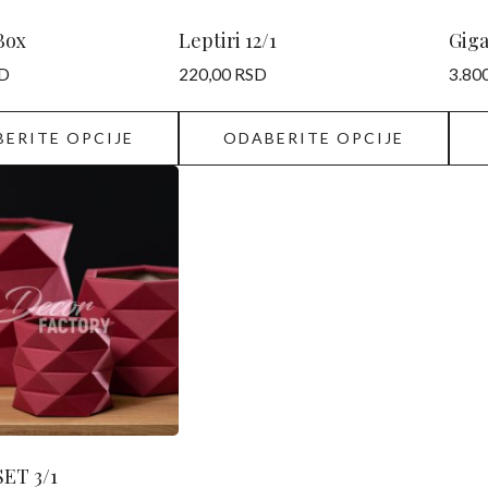
na
na
stranici
stran
Box
Leptiri 12/1
Gig
proizvoda.
proi
D
220,00
RSD
3.80
ERITE OPCIJE
ODABERITE OPCIJE
SET 3/1