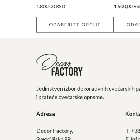
proizvoda.
proizvoda.
1.800,00
RSD
1.600,00
RS
ODABERITE OPCIJE
ODAB
Jedinstven izbor dekorativnih cvećarskih p
i prateće cvećarske opreme.
Adresa
Kont
Decor Factory,
T. +3
Svetoilijska 89
E. in