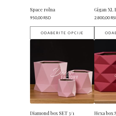
na
na
stranici
stranici
Space rolna
Gigan XL 
proizvoda.
proizvoda.
950,00
RSD
2.800,00
RS
ODABERITE OPCIJE
ODAB
Ovaj
Ovaj
proizvod
proizvod
ima
ima
više
više
varijanti.
varijanti.
Opcije
Opcije
mogu
mogu
biti
biti
izabrane
izabrane
na
na
stranici
stranici
Diamond box SET 3/1
Hexa box 