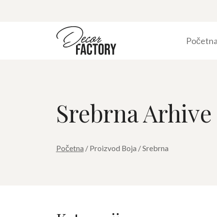
Početn
Srebrna Arhive
Početna
/ Proizvod Boja / Srebrna