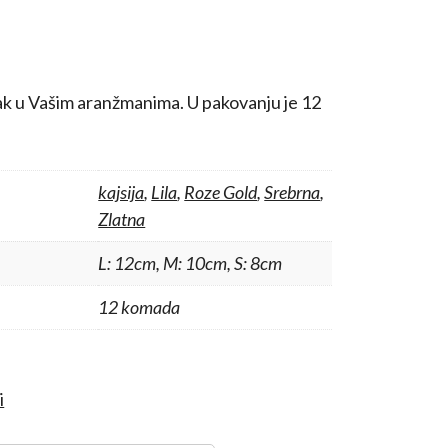
ak u Vašim aranžmanima. U pakovanju je 12
kajsija
,
Lila
,
Roze Gold
,
Srebrna
,
Zlatna
L: 12cm, M: 10cm, S: 8cm
12 komada
i