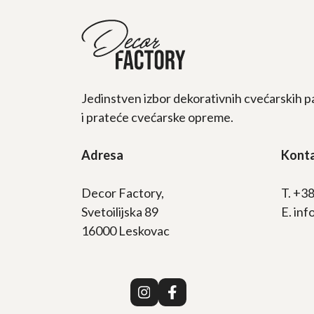
Jedinstven izbor dekorativnih cvećarskih p
i prateće cvećarske opreme.
Adresa
Kont
Decor Factory,
T. +3
Svetoilijska 89
E. in
16000 Leskovac