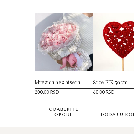
Ovaj
proizvod
ima
više
varijanti.
Opcije
mogu
biti
izabrane
Mrezica bez bisera
Srce PIK 50cm
na
280,00
RSD
68,00
RSD
stranici
proizvoda.
ODABERITE
OPCIJE
DODAJ U KO