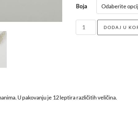
Boja
Leptiri
DODAJ U KO
12/1
količina
ima. U pakovanju je 12 leptira različitih veličina.