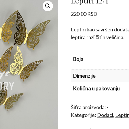
Leptiri 12/1
220,00
RSD
Leptiri kao savršen dodat
leptira različitih veličina.
Boja
Dimenzije
Količna u pakovanju
Šifra proizvoda:
-
Kategorije:
Dodaci
,
Leptir