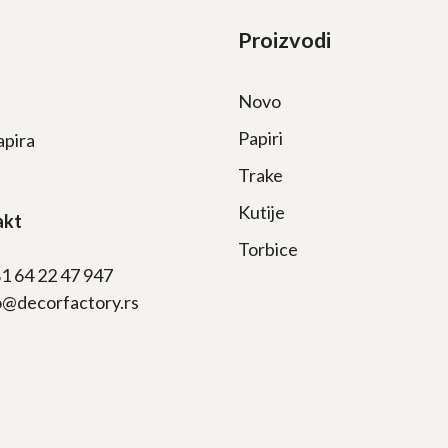
Proizvodi
Novo
Papiri
apira
Trake
Kutije
akt
Torbice
81 64 22 47 947
fo@decorfactory.rs