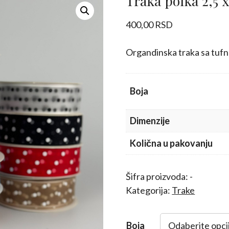
Traka polka 2,5 
400,00
RSD
Organdinska traka sa tuf
Boja
Dimenzije
Količna u pakovanju
Šifra proizvoda:
-
Kategorija:
Trake
Boja