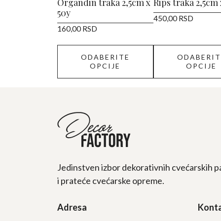
izabrane
izabrane
Organdin traka 2,5cm x
Rips traka 2,5cm 
50y
na
na
450,00
RSD
stranici
stranici
160,00
RSD
proizvoda.
proizvoda.
ODABERITE
ODABERIT
OPCIJE
OPCIJE
Jedinstven izbor dekorativnih cvećarskih p
i prateće cvećarske opreme.
Adresa
Kont