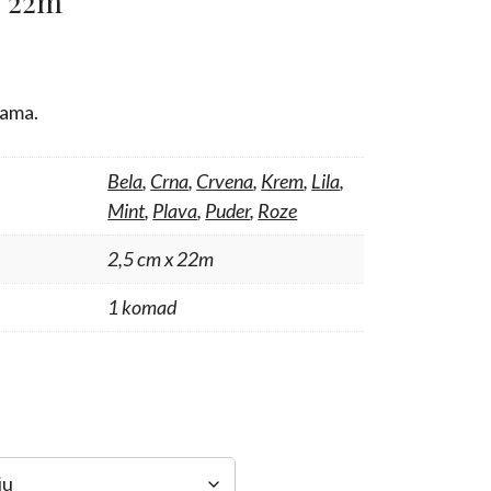
x 22m
nama.
Bela
,
Crna
,
Crvena
,
Krem
,
Lila
,
Mint
,
Plava
,
Puder
,
Roze
2,5 cm x 22m
1 komad