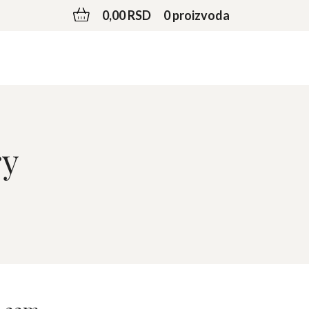
0,00 RSD
0 proizvoda
ry