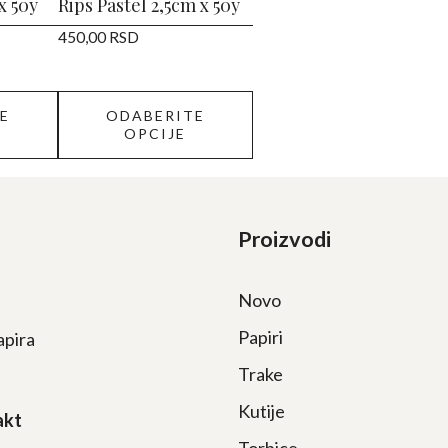
izabrane
x 50y
Rips Pastel 2,5cm x 50y
na
450,00
RSD
stranici
proizvoda.
E
ODABERITE
OPCIJE
Proizvodi
Novo
Papiri
apira
Trake
Kutije
akt