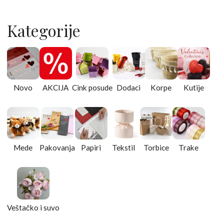
Kategorije
Novo
AKCIJA
Cink posude
Dodaci
Korpe
Kutije
Mede
Pakovanja
Papiri
Tekstil
Torbice
Trake
Veštačko i suvo