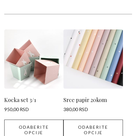
Ovaj
Ovaj
proizvod
proizvod
ima
ima
više
više
varijanti.
varijanti.
Opcije
Opcije
mogu
mogu
biti
biti
izabrane
izabrane
Kocka set 3/1
Srce papir 20kom
na
na
950,00
RSD
380,00
RSD
stranici
stranici
proizvoda.
proizvoda.
ODABERITE
ODABERITE
OPCIJE
OPCIJE