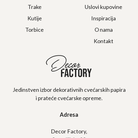
Trake
Uslovi kupovine
Kutije
Inspiracija
Torbice
O nama
Kontakt
Jedinstven izbor dekorativnih cvećarskih papira
i prateće cvećarske opreme.
Adresa
Decor Factory,