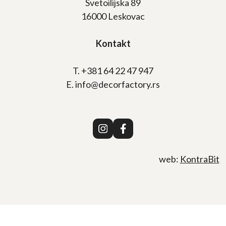
Svetoilijska 89
16000 Leskovac
Kontakt
T. +381 64 22 47 947
E. info@decorfactory.rs
web:
KontraBit