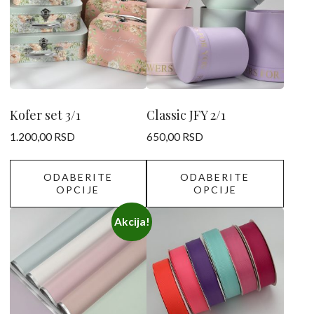
više
više
varijanti.
varijanti.
Opcije
Opcije
mogu
mogu
biti
biti
izabrane
izabrane
Kofer set 3/1
Classic JFY 2/1
na
na
1.200,00
RSD
650,00
RSD
stranici
stranici
proizvoda.
proizvoda.
ODABERITE
ODABERITE
OPCIJE
OPCIJE
Ovaj
Ovaj
Akcija!
proizvod
proizvod
ima
ima
više
više
varijanti.
varijanti.
Opcije
Opcije