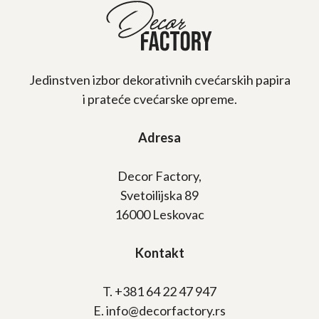
Jedinstven izbor dekorativnih cvećarskih papira
i prateće cvećarske opreme.
Adresa
Decor Factory,
Svetoilijska 89
16000 Leskovac
Kontakt
T. +381 64 22 47 947
E. info@decorfactory.rs