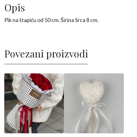
količina
Opis
Pik na štapiću od 50 cm. Širina Srca 8 cm.
Povezani proizvodi
Ovaj
proizvod
ima
više
varijanti.
Opcije
mogu
biti