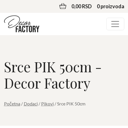
0,00 RSD
0 proizvoda
Srce PIK 50cm -
Decor Factory
Početna
/
Dodaci
/
Pikovi
/ Srce PIK 50cm