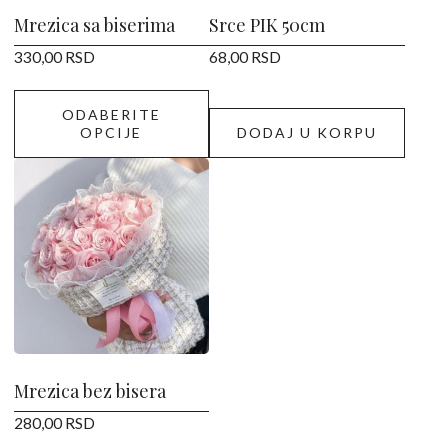
izabrane
Mrezica sa biserima
Srce PIK 50cm
na
330,00
RSD
68,00
RSD
stranici
proizvoda.
ODABERITE
OPCIJE
DODAJ U KORPU
Ovaj
proizvod
ima
više
varijanti.
Opcije
mogu
biti
izabrane
Mrezica bez bisera
na
280,00
RSD
stranici