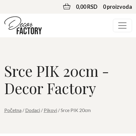
0,00 RSD
0 proizvoda
Srce PIK 20cm -
Decor Factory
Početna
/
Dodaci
/
Pikovi
/ Srce PIK 20cm