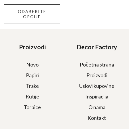
proizvoda.
ODABERITE
OPCIJE
Proizvodi
Decor Factory
Novo
Početna strana
Papiri
Proizvodi
Trake
Uslovi kupovine
Kutije
Inspiracija
Torbice
O nama
Kontakt