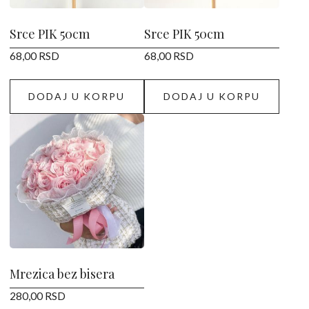
Srce PIK 50cm
Srce PIK 50cm
68,00
RSD
68,00
RSD
DODAJ U KORPU
DODAJ U KORPU
Ovaj
proizvod
ima
više
varijanti.
Opcije
mogu
biti
izabrane
Mrezica bez bisera
na
280,00
RSD
stranici