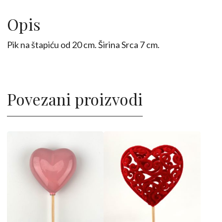
20cm
količina
Opis
Pik na štapiću od 20 cm. Širina Srca 7 cm.
Povezani proizvodi