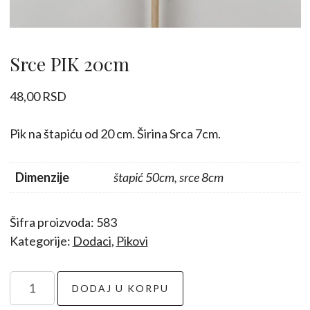
Srce PIK 20cm
48,00
RSD
Pik na štapiću od 20 cm. Širina Srca 7cm.
Dimenzije
štapić 50cm, srce 8cm
Šifra proizvoda:
583
Kategorije:
Dodaci
,
Pikovi
Srce
DODAJ U KORPU
PIK