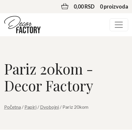
0,00 RSD
0 proizvoda
Pariz 20kom -
Decor Factory
Početna
/
Papiri
/
Dvobojni
/ Pariz 20kom