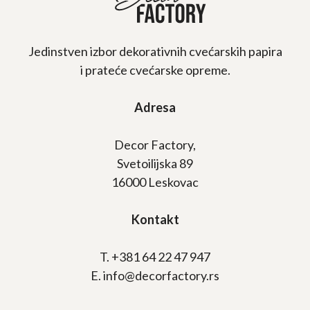
Jedinstven izbor dekorativnih cvećarskih papira
i prateće cvećarske opreme.
Adresa
Decor Factory,
Svetoilijska 89
16000 Leskovac
Kontakt
T. +381 64 22 47 947
E. info@decorfactory.rs