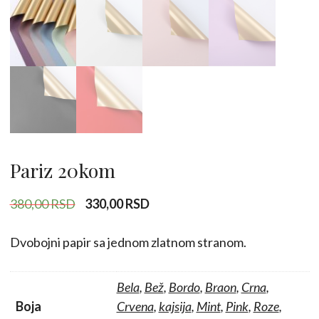
Pariz 20kom
Originalna
Trenutna
380,00
RSD
330,00
RSD
cena
cena
je
je:
Dvobojni papir sa jednom zlatnom stranom.
bila:
330,00 RSD.
380,00 RSD.
Bela
,
Bež
,
Bordo
,
Braon
,
Crna
,
Boja
Crvena
,
kajsija
,
Mint
,
Pink
,
Roze
,