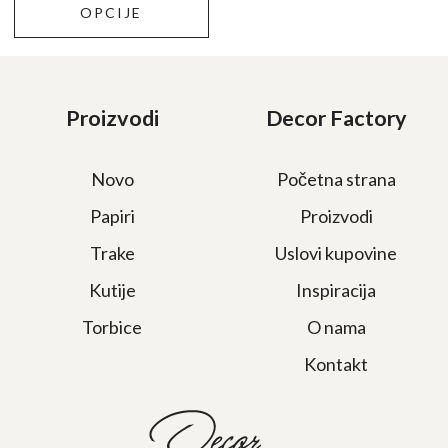
bila:
200,00 RSD.
OPCIJE
300,00 RSD.
Proizvodi
Decor Factory
Novo
Početna strana
Papiri
Proizvodi
Trake
Uslovi kupovine
Kutije
Inspiracija
Torbice
O nama
Kontakt