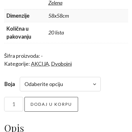
Zelena
Dimenzije
58x58cm
Količna u
20 lista
pakovanju
Šifra proizvoda:
-
Kategorije:
AKCIJA
,
Dvobojni
Boja
Pariz
DODAJ U KORPU
20kom
količina
Opis