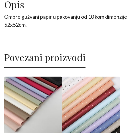
10kom
Opis
količina
Ombre gužvani papir u pakovanju od 10 kom dimenzije
52x52cm.
Povezani proizvodi
Ovaj
Ovaj
proizvod
proizvod
ima
ima
više
više
varijanti.
varijanti.
Opcije
Opcije
mogu
mogu