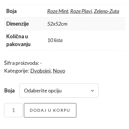
Boja
Roze Mint
,
Roze Plavi
,
Zeleno-Zuta
Dimenzije
52x52cm
Količna u
10 lista
pakovanju
Šifra proizvoda:
-
Kategorije:
Dvobojni
,
Novo
Boja
Ombre
DODAJ U KORPU
gužvani
papir