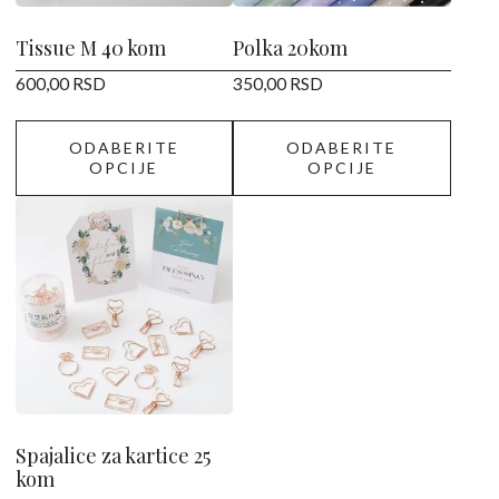
biti
biti
izabrane
izabrane
Tissue M 40 kom
Polka 20kom
na
na
600,00
RSD
350,00
RSD
stranici
stranici
proizvoda.
proizvoda.
ODABERITE
ODABERITE
OPCIJE
OPCIJE
Spajalice za kartice 25
kom