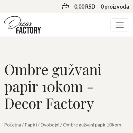
0,00 RSD
0 proizvoda
Ombre gužvani
papir 10kom -
Decor Factory
Početna
/
Papiri
/
Dvobojni
/ Ombre gužvani papir 10kom