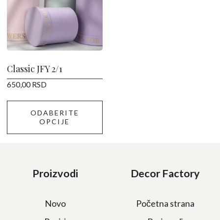
više
varijanti.
Opcije
mogu
biti
izabrane
Classic JFY 2/1
na
650,00
RSD
stranici
proizvoda.
ODABERITE
OPCIJE
Proizvodi
Decor Factory
Novo
Početna strana