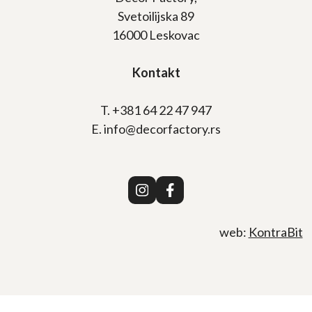
Svetoilijska 89
16000 Leskovac
Kontakt
T. +381 64 22 47 947
E. info@decorfactory.rs
web:
KontraBit