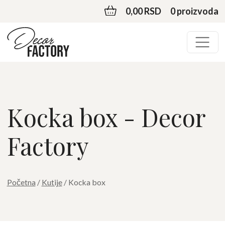
0,00 RSD
0 proizvoda
Kocka box - Decor
Factory
Početna
/
Kutije
/ Kocka box