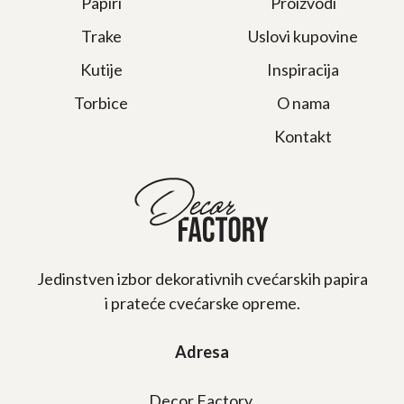
Papiri
Proizvodi
Trake
Uslovi kupovine
Kutije
Inspiracija
Torbice
O nama
Kontakt
Jedinstven izbor dekorativnih cvećarskih papira
i prateće cvećarske opreme.
Adresa
Decor Factory,