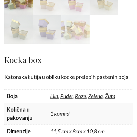
Kocka box
Katonska kutija u obliku kocke prelepih pastenih boja.
Boja
Lila
,
Puder
,
Roze
,
Zelena
,
Žuta
Količna u
1 komad
pakovanju
Dimenzije
11,5 cm x 8cm x 10,8 cm