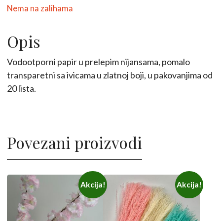
Nema na zalihama
Opis
Vodootporni papir u prelepim nijansama, pomalo
transparetni sa ivicama u zlatnoj boji, u pakovanjima od
20 lista.
Povezani proizvodi
Ovaj
Ovaj
Akcija!
Akcija!
proizvod
proizvod
ima
ima
više
više