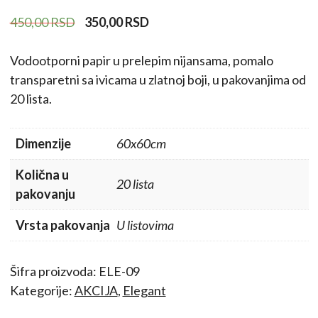
Originalna
Trenutna
450,00
RSD
350,00
RSD
cena
cena
je
je:
Vodootporni papir u prelepim nijansama, pomalo
bila:
350,00 RSD.
transparetni sa ivicama u zlatnoj boji, u pakovanjima od
450,00 RSD.
20 lista.
Dimenzije
60x60cm
Količna u
20 lista
pakovanju
Vrsta pakovanja
U listovima
Šifra proizvoda:
ELE-09
Kategorije:
AKCIJA
,
Elegant