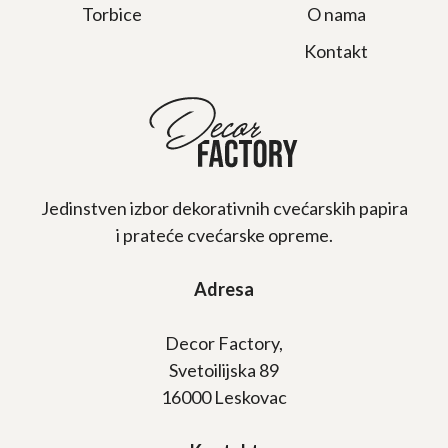
Torbice
O nama
Kontakt
Jedinstven izbor dekorativnih cvećarskih papira
i prateće cvećarske opreme.
Adresa
Decor Factory,
Svetoilijska 89
16000 Leskovac