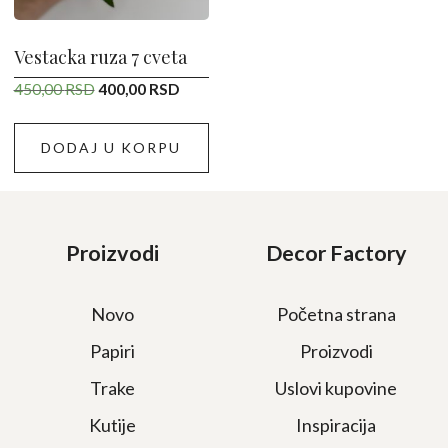
Vestacka ruza 7 cveta
Originalna
Trenutna
450,00
RSD
400,00
RSD
cena
cena
je
je:
DODAJ U KORPU
bila:
400,00 RSD.
450,00 RSD.
Proizvodi
Decor Factory
Novo
Početna strana
Papiri
Proizvodi
Trake
Uslovi kupovine
Kutije
Inspiracija