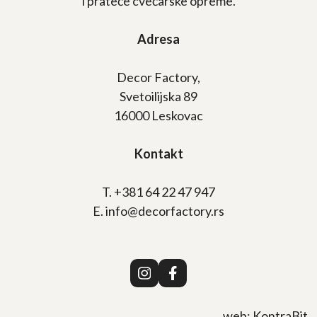
i prateće cvećarske opreme.
Adresa
Decor Factory,
Svetoilijska 89
16000 Leskovac
Kontakt
T. +381 64 22 47 947
E. info@decorfactory.rs
web:
KontraBit