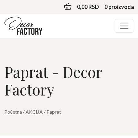
0,00 RSD
0 proizvoda
Paprat - Decor
Factory
Početna
/
AKCIJA
/ Paprat