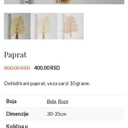
Paprat
Originalna
Trenutna
800,00
RSD
400,00
RSD
cena
cena
je
je:
Dehidrirani paprat, veza sarzi 10 grane.
bila:
400,00 RSD.
800,00 RSD.
Boja
Bela
,
Roze
Dimenzije
30-35cm
Količna u