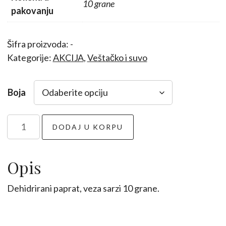
10 grane
pakovanju
Šifra proizvoda:
-
Kategorije:
AKCIJA
,
Veštačko i suvo
Boja
Paprat
DODAJ U KORPU
količina
Opis
Dehidrirani paprat, veza sarzi 10 grane.