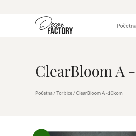
Početn
ClearBloom A -
Početna
/
Torbice
/ ClearBloom A -10kom