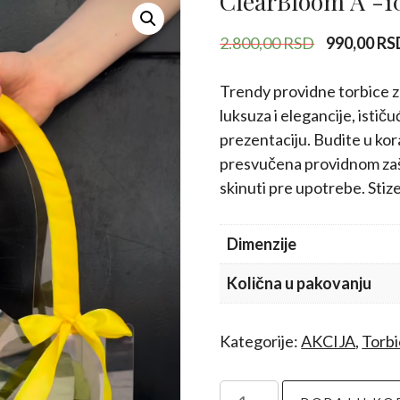
ClearBloom A -
Originalna
2.800,00
RSD
990,00
RS
cena
je
Trendy providne torbice z
bila:
luksuza i elegancije, istič
2.800,00 
prezentaciju. Budite u kor
presvučena providnom zašt
skinuti pre upotrebe. Stiz
Dimenzije
Količna u pakovanju
Kategorije:
AKCIJA
,
Torb
ClearBloom