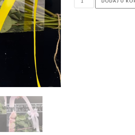
DODAJ U KO
A
-10kom
količina