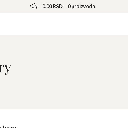
0,00 RSD
0 proizvoda
ry