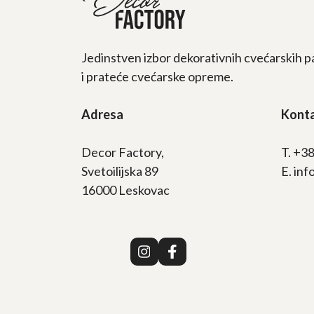
Jedinstven izbor dekorativnih cvećarskih p
i prateće cvećarske opreme.
Adresa
Kont
Decor Factory,
T. +3
Svetoilijska 89
E. in
16000 Leskovac