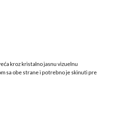
eća kroz kristalno jasnu vizuelnu
m sa obe strane i potrebno je skinuti pre