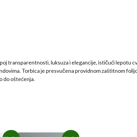
j transparentnosti, luksuza i elegancije, ističući lepotu cv
ndovima. Torbica je presvučena providnom zaštitnom folijo
lo do oštećenja.
Ovaj