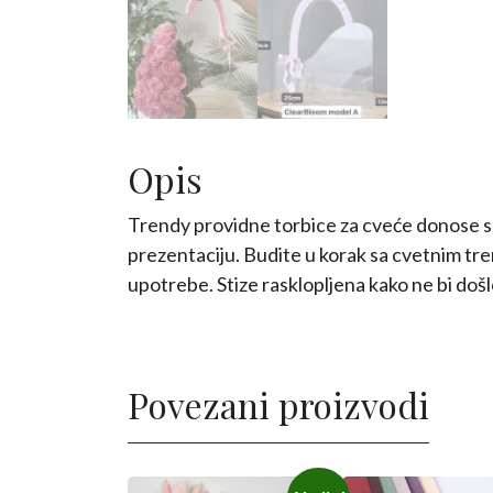
Opis
Trendy providne torbice za cveće donose spo
prezentaciju. Budite u korak sa cvetnim tre
upotrebe. Stize rasklopljena kako ne bi doš
Povezani proizvodi
Ovaj
Ovaj