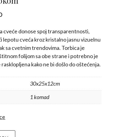
10kom
Trenutna
D
cena
je:
a cveće donose spoj transparentnosti,
990,00 RSD.
ući lepotu cveća kroz kristalno jasnu vizuelnu
RSD.
ak sa cvetnim trendovima. Torbica je
itnom folijom sa obe strane i potrebno je
e rasklopljena kako ne bi došlo do oštećenja.
30x25x12cm
1 komad
ice