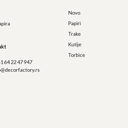
Novo
Papiri
apira
Trake
Kutije
akt
Torbice
81 64 22 47 947
fo@decorfactory.rs