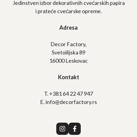
Jedinstven izbor dekorativnih cvećarskih papira
i prateće cvećarske opreme.
Adresa
Decor Factory,
Svetoilijska 89
16000 Leskovac
Kontakt
T. +381 64 22 47 947
E. info@decorfactory.rs