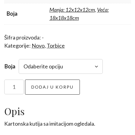
Manja: 12x12x12cm
,
Veća:
Boja
18x18x18cm
Šifra proizvoda:
-
Kategorije:
Novo
,
Torbice
Boja
Mirror
DODAJ U KORPU
box
2kom
količina
Opis
Kartonska kutija sa imitacijom ogledala.