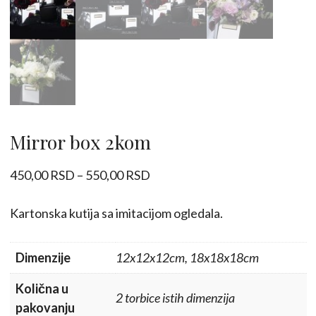
Mirror box 2kom
Raspon
450,00
RSD
–
550,00
RSD
cena:
od
Kartonska kutija sa imitacijom ogledala.
450,00 RSD
do
Dimenzije
12x12x12cm, 18x18x18cm
550,00 RSD
Količna u
2 torbice istih dimenzija
pakovanju