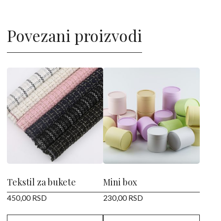
Povezani proizvodi
Ovaj
Ovaj
proizvod
proizvod
ima
ima
više
više
varijanti.
varijanti.
Opcije
Opcije
mogu
mogu
biti
biti
izabrane
izabrane
Tekstil za bukete
Mini box
na
na
450,00
RSD
230,00
RSD
stranici
stranici
proizvoda.
proizvoda.