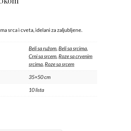
 10kom
Trenutna
cena
e:
a srca i cveta, idelani za zaljubljene.
245,00 RSD.
Beli sa ružom
,
Beli sa srcima
,
Crni sa srcem
,
Roze sa crvenim
srcima
,
Roze sa srcem
35×50 cm
10 lista