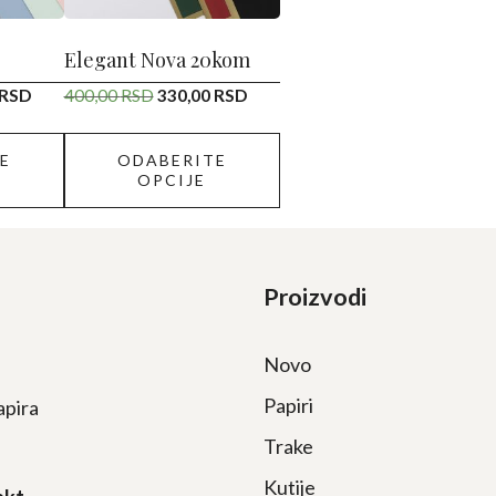
biti
izabrane
Elegant Nova 20kom
na
lna
Trenutna
Originalna
Trenutna
RSD
400,00
RSD
330,00
RSD
stranici
cena
cena
cena
proizvoda.
je:
je
je:
E
ODABERITE
330,00 RSD.
bila:
330,00 RSD.
OPCIJE
RSD.
400,00 RSD.
Proizvodi
Novo
Papiri
apira
Trake
Kutije