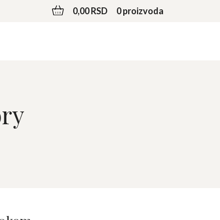
0,00 RSD
0 proizvoda
ory