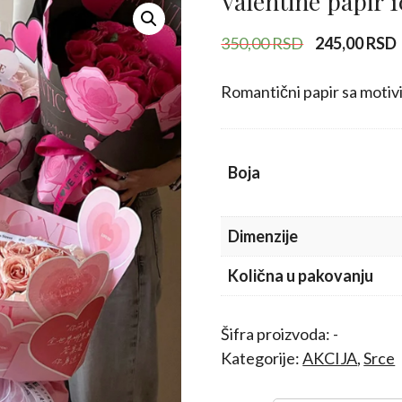
Valentine papir
Originalna
350,00
RSD
245,00
RSD
cena
je
j
Romantični papir sa motivim
bila:
350,00 RSD.
Boja
Dimenzije
Količna u pakovanju
Šifra proizvoda:
-
Kategorije:
AKCIJA
,
Srce