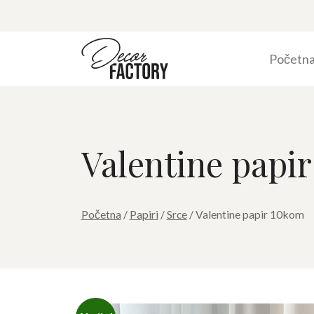
Početn
Valentine papi
Početna
/
Papiri
/
Srce
/ Valentine papir 10kom