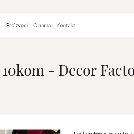
a
Proizvodi
O nama
Kontakt
r 10kom - Decor Fact