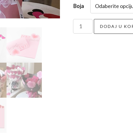
Boja
Valentine
DODAJ U KO
papir
10kom
količina