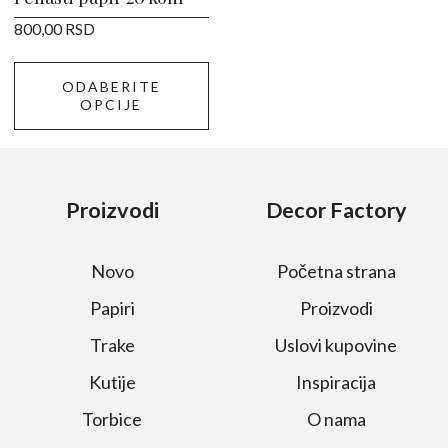
na
800,00
RSD
stranici
proizvoda.
ODABERITE
OPCIJE
Proizvodi
Decor Factory
Novo
Početna strana
Papiri
Proizvodi
Trake
Uslovi kupovine
Kutije
Inspiracija
Torbice
O nama