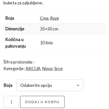
bila:
245,00 RSD.
buketa za zaljubljene.
350,00 RSD.
Boja
Crna
,
Roze
Dimenzije
35×50 cm
Količna u
10 lista
pakovanju
Šifra proizvoda:
-
Kategorije:
AKCIJA
,
Novo
,
Srce
Boja
Valentine
DODAJ U KORPU
papir