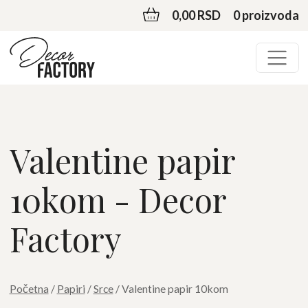
0,00 RSD
0 proizvoda
Valentine papir
10kom - Decor
Factory
Početna
/
Papiri
/
Srce
/ Valentine papir 10kom