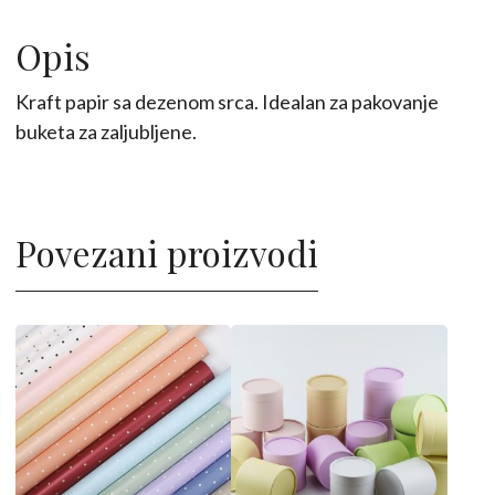
10kom
količina
Opis
Kraft papir sa dezenom srca. Idealan za pakovanje
buketa za zaljubljene.
Povezani proizvodi
Ovaj
Ovaj
proizvod
proizvod
ima
ima
više
više
varijanti.
varijanti.
Opcije
Opcije