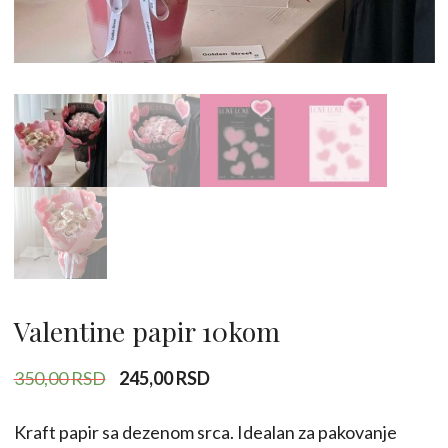
Valentine papir 10kom
Originalna
Trenutna
350,00
RSD
245,00
RSD
cena
cena
je
je:
Kraft papir sa dezenom srca. Idealan za pakovanje