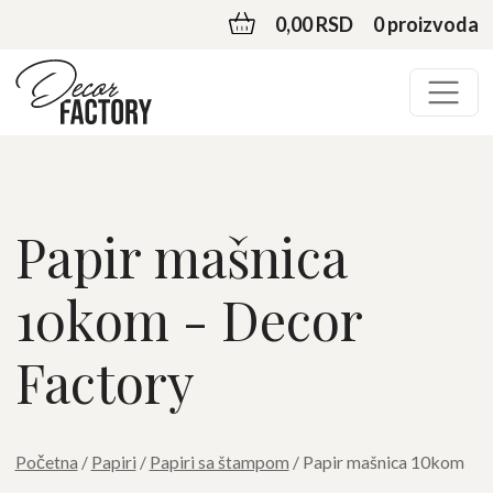
0,00 RSD
0 proizvoda
Papir mašnica
10kom - Decor
Factory
Početna
/
Papiri
/
Papiri sa štampom
/ Papir mašnica 10kom