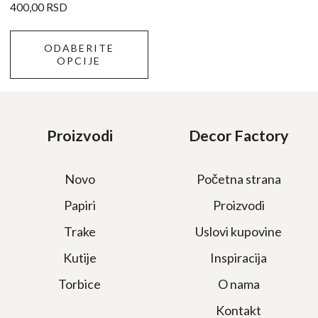
na
400,00
RSD
stranici
proizvoda.
ODABERITE
OPCIJE
Proizvodi
Decor Factory
Novo
Početna strana
Papiri
Proizvodi
Trake
Uslovi kupovine
Kutije
Inspiracija
Torbice
O nama
Kontakt