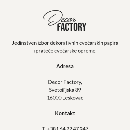
Jedinstven izbor dekorativnih cvećarskih papira
i prateće cvećarske opreme.
Adresa
Decor Factory,
Svetoilijska 89
16000 Leskovac
Kontakt
T. +381 64 22 47 947