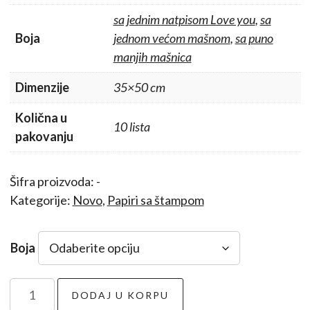
350,00 RSD.
sa jednim natpisom Love you
,
sa
Boja
jednom većom mašnom
,
sa puno
manjih mašnica
Dimenzije
35×50 cm
Količna u
10 lista
pakovanju
Šifra proizvoda:
-
Kategorije:
Novo
,
Papiri sa štampom
Boja
Papir
DODAJ U KORPU
mašnica