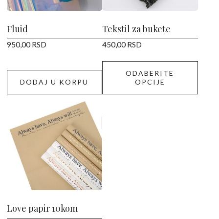
mogu
biti
izabrane
Fluid
Tekstil za bukete
na
950,00
RSD
450,00
RSD
stranici
proizvoda.
ODABERITE
DODAJ U KORPU
OPCIJE
Ovaj
proizvod
ima
više
varijanti.
Opcije
mogu
biti
izabrane
Love papir 10kom