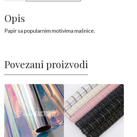
10kom
količina
Opis
Papir sa popularnim motivima mašnice.
Povezani proizvodi
Ovaj
proizvod
ima
više
varijanti.
Opcije