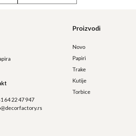
Proizvodi
Novo
Papiri
apira
Trake
Kutije
akt
Torbice
81 64 22 47 947
fo@decorfactory.rs