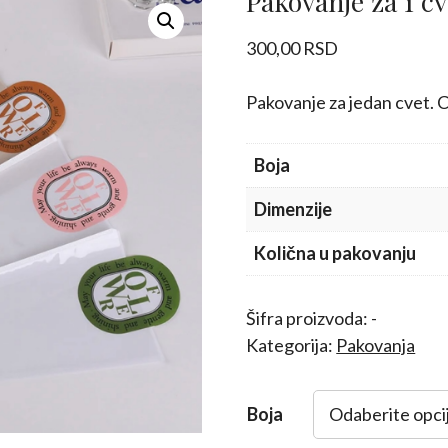
Pakovanje za 1 cv
300,00
RSD
Pakovanje za jedan cvet. C
Boja
Dimenzije
Količna u pakovanju
Šifra proizvoda:
-
Kategorija:
Pakovanja
Boja