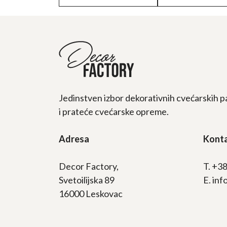
Jedinstven izbor dekorativnih cvećarskih p
i prateće cvećarske opreme.
Adresa
Kont
Decor Factory,
T. +3
Svetoilijska 89
E. in
16000 Leskovac