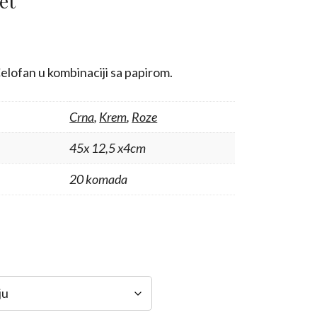
et
elofan u kombinaciji sa papirom.
Crna
,
Krem
,
Roze
45x 12,5 x4cm
20 komada