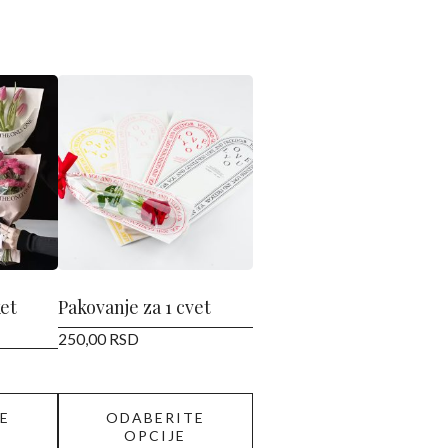
Ovaj
proizvod
ima
više
varijanti.
Opcije
mogu
biti
izabrane
et
Pakovanje za 1 cvet
na
250,00
RSD
stranici
proizvoda.
E
ODABERITE
OPCIJE