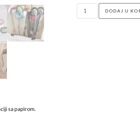
Pakovanje
DODAJ U KO
za
1
cvet
količina
iji sa papirom.