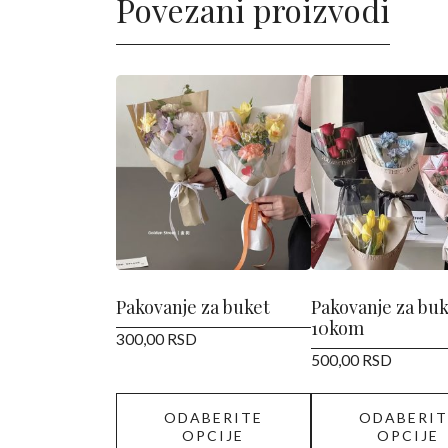
Povezani proizvodi
Ovaj
Ovaj
proizvod
proizvod
ima
ima
više
više
varijanti.
varijanti.
Opcije
Opcije
mogu
mogu
biti
biti
izabrane
izabrane
Pakovanje za buket
Pakovanje za buk
10kom
na
na
300,00
RSD
stranici
stranici
500,00
RSD
proizvoda.
proizvoda.
ODABERITE
ODABERIT
OPCIJE
OPCIJE