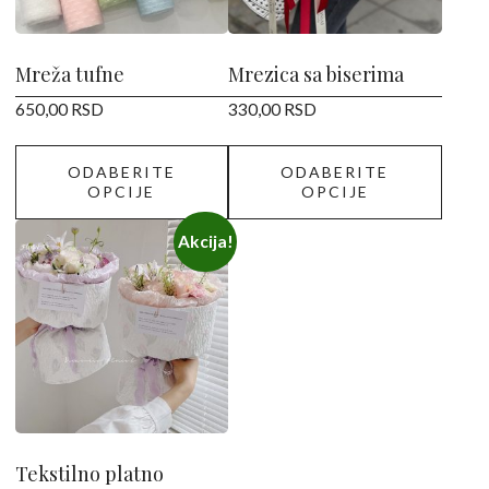
mogu
mogu
biti
biti
izabrane
izabrane
Mreža tufne
Mrezica sa biserima
na
na
650,00
RSD
330,00
RSD
stranici
stranici
proizvoda.
proizvoda.
ODABERITE
ODABERITE
OPCIJE
OPCIJE
Ovaj
Akcija!
proizvod
ima
više
varijanti.
Opcije
mogu
biti
izabrane
Tekstilno platno