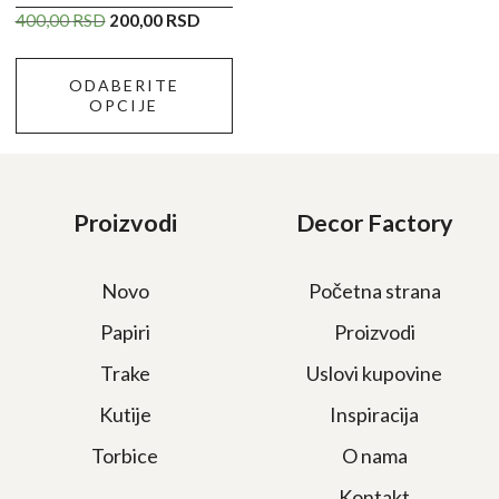
na
Originalna
Trenutna
400,00
RSD
200,00
RSD
stranici
cena
cena
proizvoda.
je
je:
ODABERITE
bila:
200,00 RSD.
OPCIJE
400,00 RSD.
Proizvodi
Decor Factory
Novo
Početna strana
Papiri
Proizvodi
Trake
Uslovi kupovine
Kutije
Inspiracija
Torbice
O nama
Kontakt