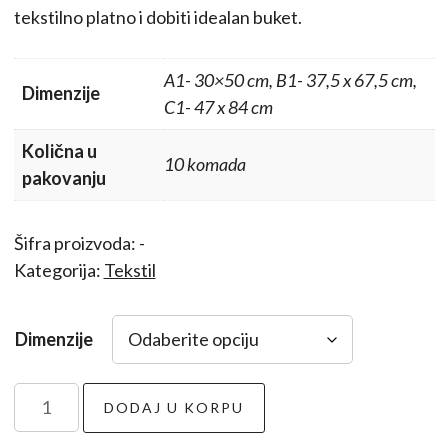
tekstilno platno i dobiti idealan buket.
A1- 30×50 cm, B1- 37,5 x 67,5 cm,
Dimenzije
C1- 47 x 84 cm
Količna u
10 komada
pakovanju
Šifra proizvoda:
-
Kategorija:
Tekstil
Dimenzije
Obloge
DODAJ U KORPU
za