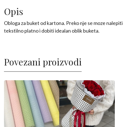
buket
10
Opis
kom-
Obloga za buket od kartona. Preko nje se moze nalepiti
okrugle
tekstilno platno i dobiti idealan oblik buketa.
količina
Povezani proizvodi
Ovaj
Ovaj
proizvod
proizvod
ima
ima
više
više
varijanti.
varijanti.
Opcije
Opcije