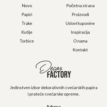
Novo
Početna strana
Papiri
Proizvodi
Trake
Uslovi kupovine
Kutije
Inspiracija
Torbice
O nama
Kontakt
Jedinstven izbor dekorativnih cvećarskih papira
i prateće cvećarske opreme.
Adresa