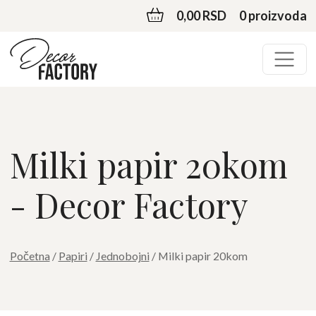
0,00 RSD
0 proizvoda
Milki papir 20kom
- Decor Factory
Početna
/
Papiri
/
Jednobojni
/ Milki papir 20kom