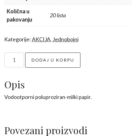
Količna u
20 lista
pakovanju
Kategorije:
AKCIJA
,
Jednobojni
Milki
DODAJ U KORPU
papir
20kom
količina
Opis
Vodootporni poluproziran-milki papir.
Povezani proizvodi