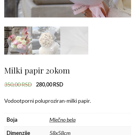
Milki papir 20kom
Originalna
Trenutna
350,00
RSD
280,00
RSD
cena
cena
je
je:
Vodootporni poluproziran-milki papir.
bila:
280,00 RSD.
350,00 RSD.
Boja
Mlečno bela
Dimenzije
58x58cm