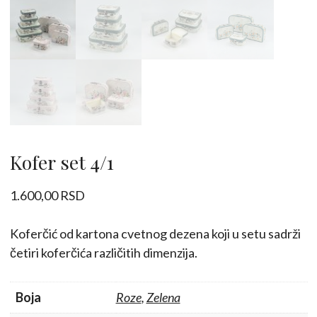
Kofer set 4/1
1.600,00
RSD
Koferčić od kartona cvetnog dezena koji u setu sadrži
četiri koferčića različitih dimenzija.
Boja
Roze
,
Zelena