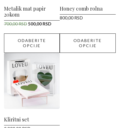
izabrane
izabrane
Metalik mat papir
Honey comb rolna
20kom
na
na
800,00
RSD
stranici
stranici
Originalna
Trenutna
700,00
RSD
500,00
RSD
proizvoda.
proizvoda.
cena
cena
je
je:
ODABERITE
ODABERITE
bila:
500,00 RSD.
OPCIJE
OPCIJE
700,00 RSD.
Ovaj
proizvod
ima
više
varijanti.
Opcije
mogu
biti
izabrane
Kliritni set
na