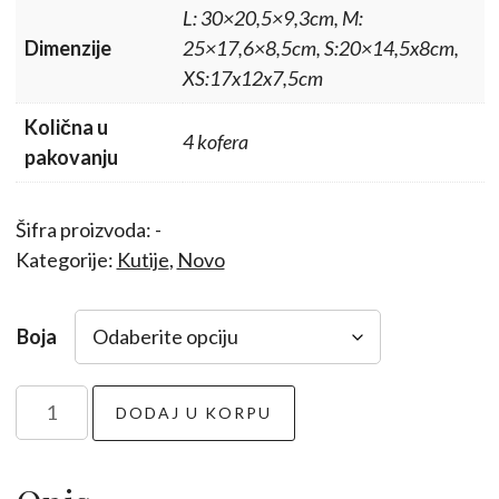
L: 30×20,5×9,3cm, M:
Dimenzije
25×17,6×8,5cm, S:20×14,5x8cm,
XS:17x12x7,5cm
Količna u
4 kofera
pakovanju
Šifra proizvoda:
-
Kategorije:
Kutije
,
Novo
Boja
Kofer
DODAJ U KORPU
set
4/1
količina