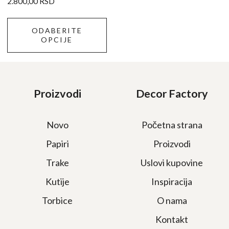
2.800,00
RSD
stranici
proizvoda.
ODABERITE
OPCIJE
Proizvodi
Decor Factory
Novo
Početna strana
Papiri
Proizvodi
Trake
Uslovi kupovine
Kutije
Inspiracija
Torbice
O nama
Kontakt