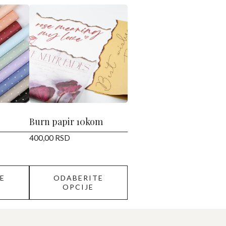
Ovaj
proizvod
ima
više
varijanti.
Opcije
mogu
biti
izabrane
Burn papir 10kom
na
400,00
RSD
stranici
proizvoda.
E
ODABERITE
OPCIJE