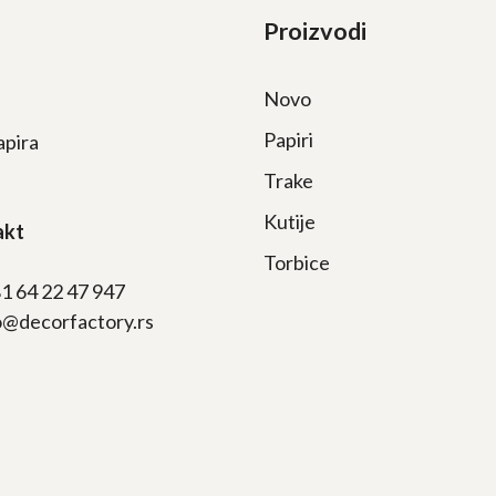
Proizvodi
Novo
Papiri
apira
Trake
Kutije
akt
Torbice
81 64 22 47 947
fo@decorfactory.rs