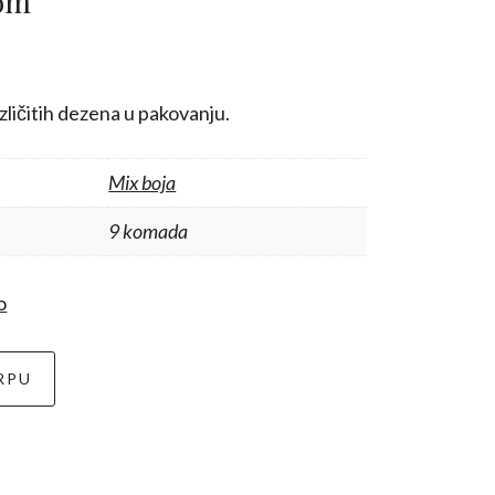
kom
zličitih dezena u pakovanju.
Mix boja
9 komada
o
RPU