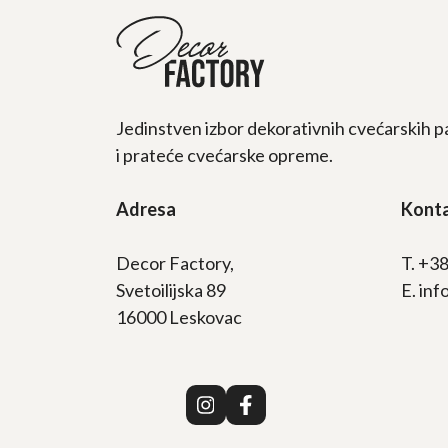
Jedinstven izbor dekorativnih cvećarskih p
i prateće cvećarske opreme.
Adresa
Kont
Decor Factory,
T. +3
Svetoilijska 89
E. in
16000 Leskovac