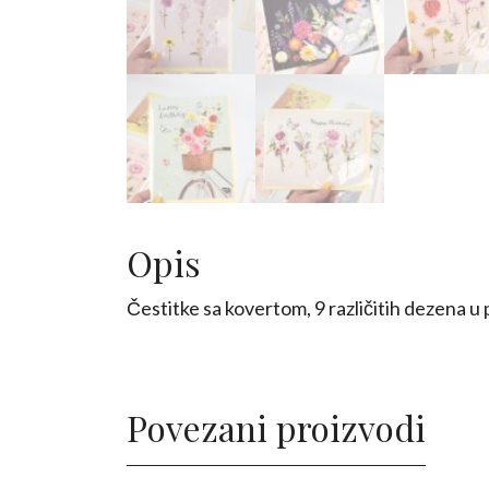
Opis
Čestitke sa kovertom, 9 različitih dezena u
Povezani proizvodi