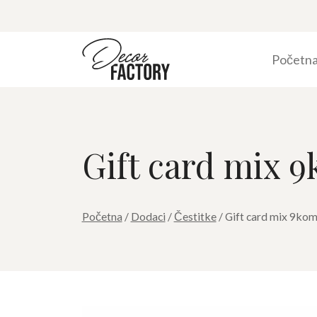
Početn
Gift card mix 
Početna
/
Dodaci
/
Čestitke
/ Gift card mix 9ko