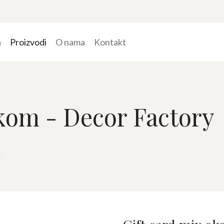
a
Proizvodi
O nama
Kontakt
9kom - Decor Factory
m