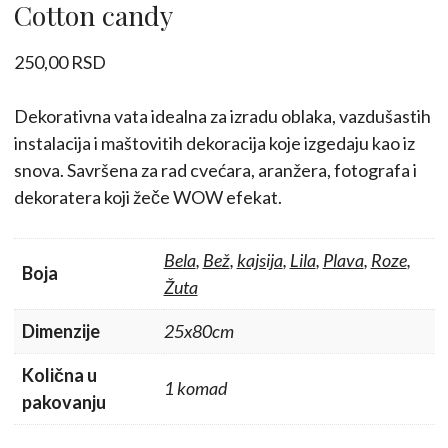
Cotton candy
250,00
RSD
Dekorativna vata idealna za izradu oblaka, vazdušastih
instalacija i maštovitih dekoracija koje izgedaju kao iz
snova. Savršena za rad cvećara, aranžera, fotografa i
dekoratera koji žeče WOW efekat.
Bela
,
Bež
,
kajsija
,
Lila
,
Plava
,
Roze
,
Boja
Žuta
Dimenzije
25x80cm
Količna u
1 komad
pakovanju