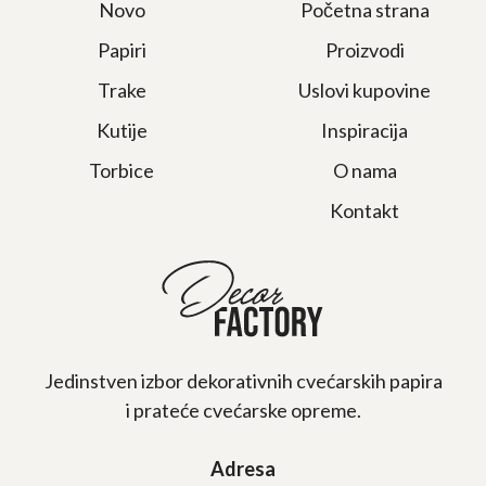
Novo
Početna strana
Papiri
Proizvodi
Trake
Uslovi kupovine
Kutije
Inspiracija
Torbice
O nama
Kontakt
Jedinstven izbor dekorativnih cvećarskih papira
i prateće cvećarske opreme.
Adresa