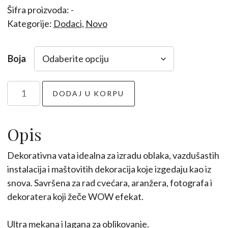
Šifra proizvoda:
-
Kategorije:
Dodaci
,
Novo
Boja
Cotton
DODAJ U KORPU
candy
količina
Opis
Dekorativna vata idealna za izradu oblaka, vazdušastih
instalacija i maštovitih dekoracija koje izgedaju kao iz
snova. Savršena za rad cvećara, aranžera, fotografa i
dekoratera koji žeče WOW efekat.
Ultra mekana i lagana za oblikovanje.