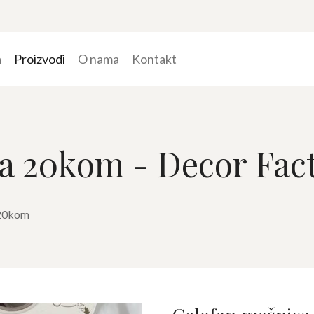
a
Proizvodi
O nama
Kontakt
a 20kom - Decor Fac
 20kom