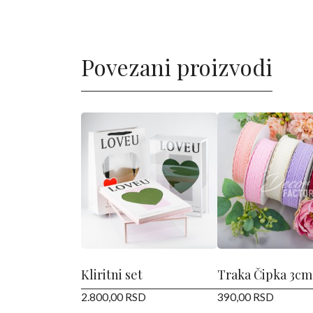
Povezani proizvodi
Ovaj
Ovaj
proizvod
proizvod
ima
ima
više
više
varijanti.
varijanti.
Opcije
Opcije
mogu
mogu
biti
biti
izabrane
izabrane
Kliritni set
Traka Čipka 3cm
na
na
2.800,00
RSD
390,00
RSD
stranici
stranici