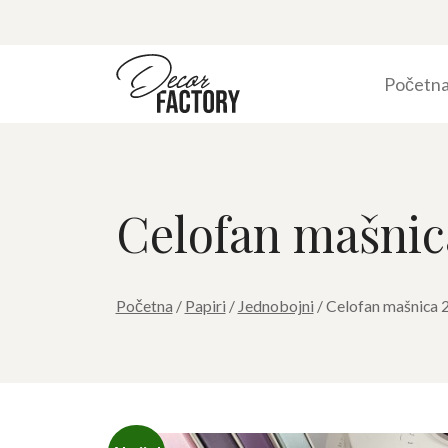
Početn
Celofan mašnic
Početna
/
Papiri
/
Jednobojni
/ Celofan mašnica