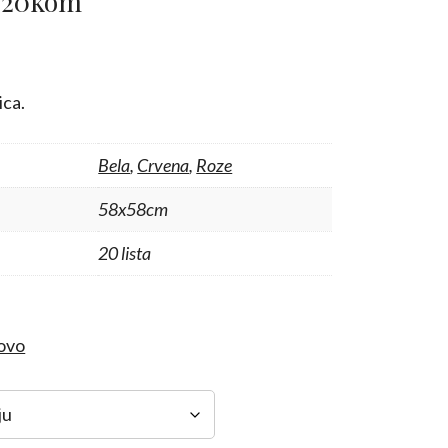
a 20kom
Trenutna
cena
e:
ica.
250,00 RSD.
Bela
,
Crvena
,
Roze
58x58cm
20 lista
ovo