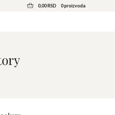
0,00 RSD
0 proizvoda
tory