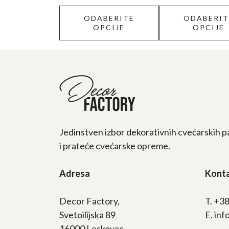
proizvoda.
proizvoda.
ODABERITE
ODABERIT
OPCIJE
OPCIJE
Jedinstven izbor dekorativnih cvećarskih p
i prateće cvećarske opreme.
Adresa
Kont
Decor Factory,
T. +3
Svetoilijska 89
E. in
16000 Leskovac