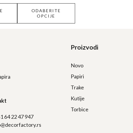
proizvoda.
E
ODABERITE
OPCIJE
Proizvodi
Novo
Papiri
apira
Trake
Kutije
akt
Torbice
81 64 22 47 947
fo@decorfactory.rs