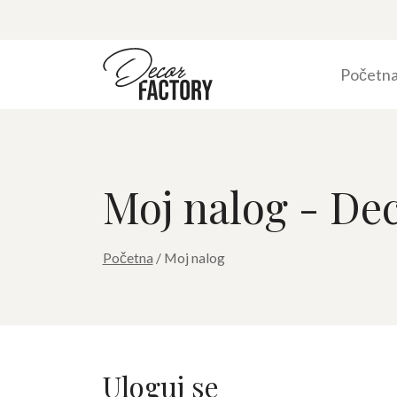
Početn
Moj nalog - De
Početna
/ Moj nalog
Uloguj se