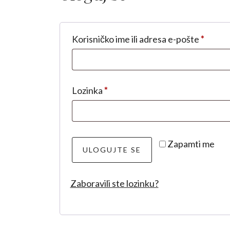
Obave
Korisničko ime ili adresa e-pošte
*
Obavezno
Lozinka
*
Zapamti me
ULOGUJTE SE
Zaboravili ste lozinku?