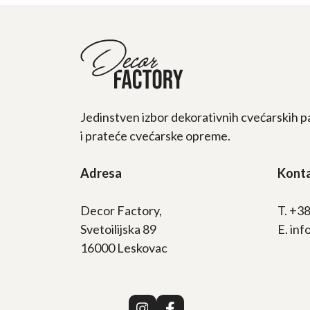
Jedinstven izbor dekorativnih cvećarskih p
i prateće cvećarske opreme.
Adresa
Kont
Decor Factory,
T. +3
Svetoilijska 89
E. in
16000 Leskovac