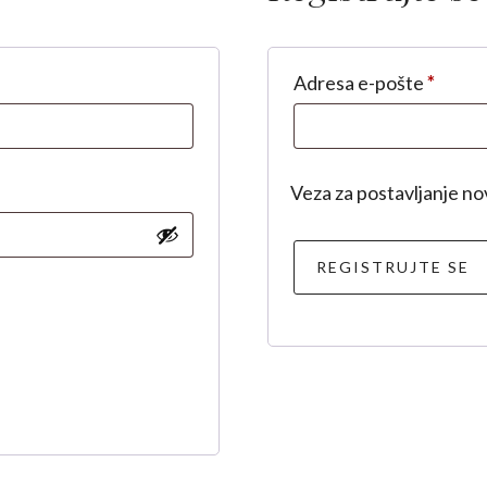
zno
Obav
Adresa e-pošte
*
Veza za postavljanje no
REGISTRUJTE SE