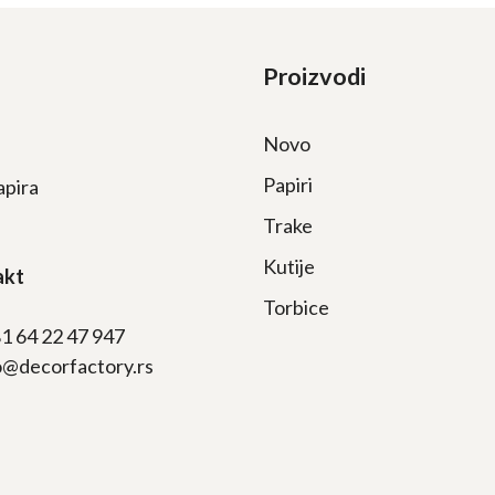
Proizvodi
Novo
Papiri
apira
Trake
Kutije
akt
Torbice
81 64 22 47 947
fo@decorfactory.rs