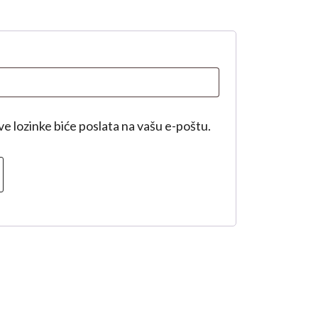
ezno
ve lozinke biće poslata na vašu e-poštu.