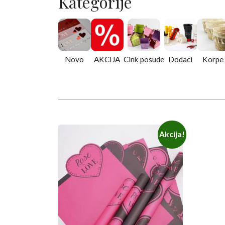
Kategorije
Novo
AKCIJA
Cink posude
Dodaci
Korpe
Ovaj
Akcija!
proizvod
ima
više
varijanti.
Opcije
mogu