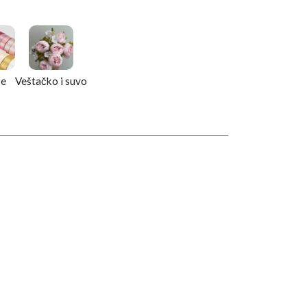
ke
Veštačko i suvo