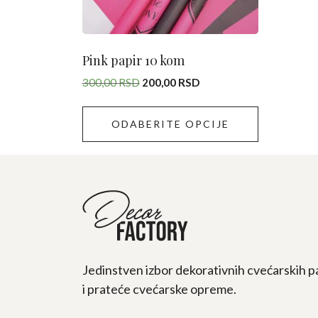
biti
izabrane
na
stranici
Pink papir 10 kom
proizvoda.
Originalna
Trenutna
300,00
RSD
200,00
RSD
cena
cena
je
je:
ODABERITE OPCIJE
bila:
200,00 RSD.
300,00 RSD.
Jedinstven izbor dekorativnih cvećarskih p
i prateće cvećarske opreme.