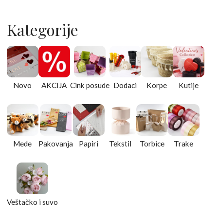
Kategorije
Novo
AKCIJA
Cink posude
Dodaci
Korpe
Kutije
Mede
Pakovanja
Papiri
Tekstil
Torbice
Trake
Veštačko i suvo