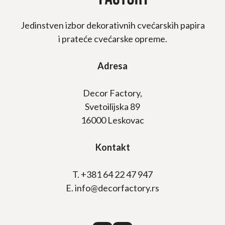
Jedinstven izbor dekorativnih cvećarskih papira
i prateće cvećarske opreme.
Adresa
Decor Factory,
Svetoilijska 89
16000 Leskovac
Kontakt
T. +381 64 22 47 947
E. info@decorfactory.rs