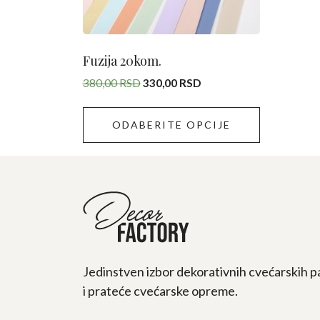
biti
izabrane
na
stranici
Fuzija 20kom.
proizvoda.
Originalna
Trenutna
380,00
RSD
330,00
RSD
cena
cena
je
je:
ODABERITE OPCIJE
bila:
330,00 RSD.
380,00 RSD.
Jedinstven izbor dekorativnih cvećarskih p
i prateće cvećarske opreme.