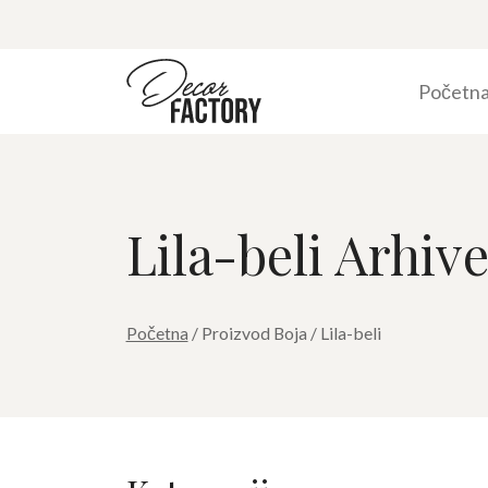
Početn
Lila-beli Arhiv
Početna
/ Proizvod Boja / Lila-beli