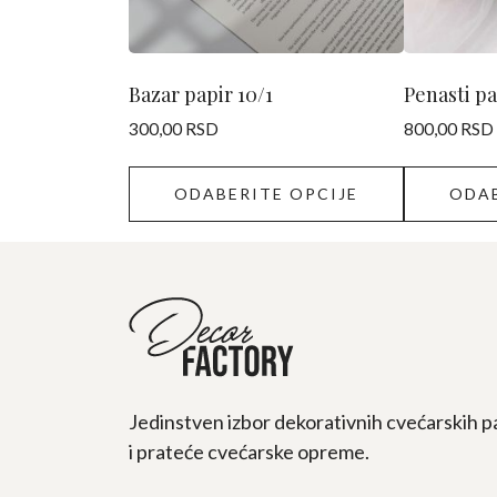
biti
biti
izabrane
izabrane
na
na
stranici
stranici
Bazar papir 10/1
Penasti p
proizvoda.
proizvoda.
300,00
RSD
800,00
RSD
ODABERITE OPCIJE
ODAB
Jedinstven izbor dekorativnih cvećarskih p
i prateće cvećarske opreme.