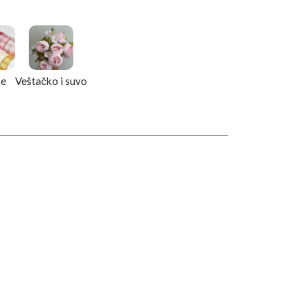
ke
Veštačko i suvo