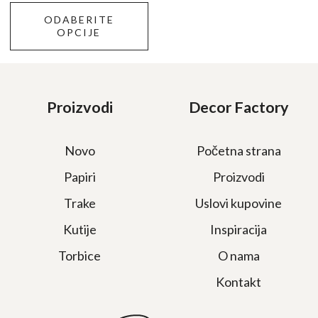
proizvoda.
ODABERITE
OPCIJE
Proizvodi
Decor Factory
Novo
Početna strana
Papiri
Proizvodi
Trake
Uslovi kupovine
Kutije
Inspiracija
Torbice
O nama
Kontakt