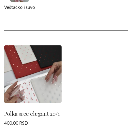
Veštačko i suvo
Ovaj
proizvod
ima
više
varijanti.
Opcije
mogu
biti
izabrane
Polka srce elegant 20/1
na
400,00
RSD
stranici