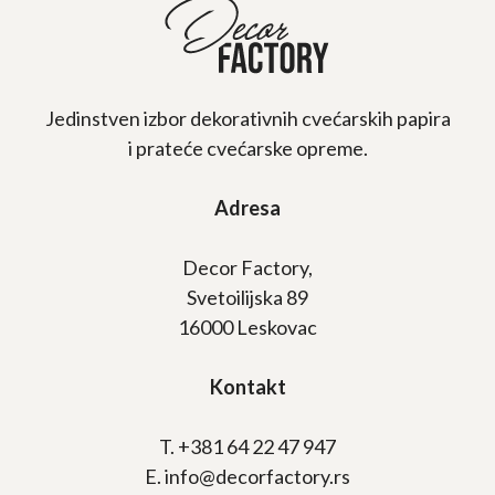
Jedinstven izbor dekorativnih cvećarskih papira
i prateće cvećarske opreme.
Adresa
Decor Factory,
Svetoilijska 89
16000 Leskovac
Kontakt
T. +381 64 22 47 947
E. info@decorfactory.rs