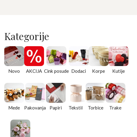
Kategorije
Novo
AKCIJA
Cink posude
Dodaci
Korpe
Kutije
Mede
Pakovanja
Papiri
Tekstil
Torbice
Trake