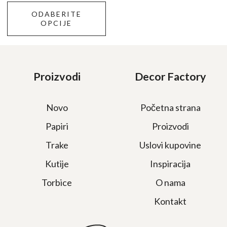
proizvoda.
je
je:
ODABERITE
bila:
200,00 RSD.
OPCIJE
400,00 RSD.
Proizvodi
Decor Factory
Novo
Početna strana
Papiri
Proizvodi
Trake
Uslovi kupovine
Kutije
Inspiracija
Torbice
O nama
Kontakt