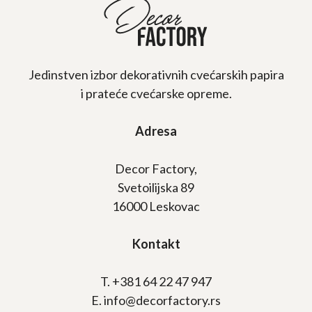
Jedinstven izbor dekorativnih cvećarskih papira
i prateće cvećarske opreme.
Adresa
Decor Factory,
Svetoilijska 89
16000 Leskovac
Kontakt
T. +381 64 22 47 947
E. info@decorfactory.rs