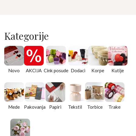
Kategorije
Novo
AKCIJA
Cink posude
Dodaci
Korpe
Kutije
Mede
Pakovanja
Papiri
Tekstil
Torbice
Trake