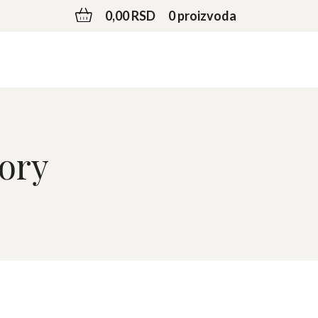
0,00 RSD
0 proizvoda
tory