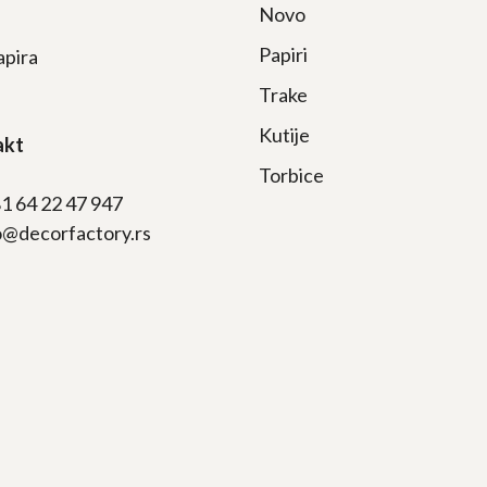
Novo
Papiri
apira
Trake
Kutije
akt
Torbice
81 64 22 47 947
fo@decorfactory.rs