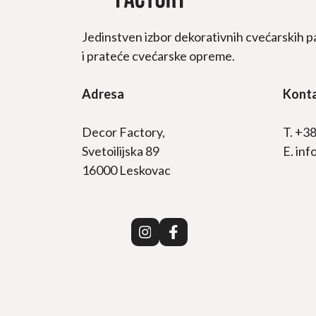
Jedinstven izbor dekorativnih cvećarskih p
i prateće cvećarske opreme.
Adresa
Kont
Decor Factory,
T. +3
Svetoilijska 89
E. in
16000 Leskovac