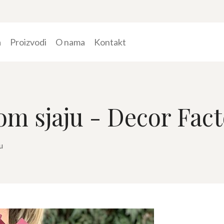
a
Proizvodi
O nama
Kontakt
om sjaju - Decor Fac
u